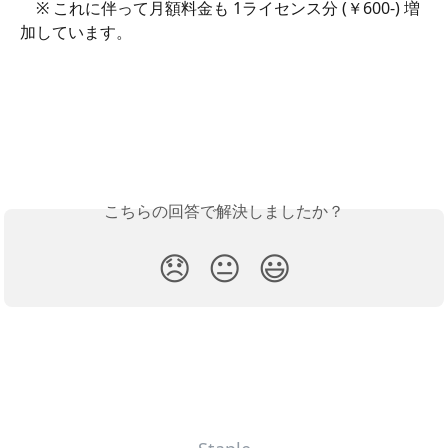
　※ これに伴って月額料金も 1ライセンス分 (￥600-) 増
加しています。
こちらの回答で解決しましたか？
😞
😐
😃