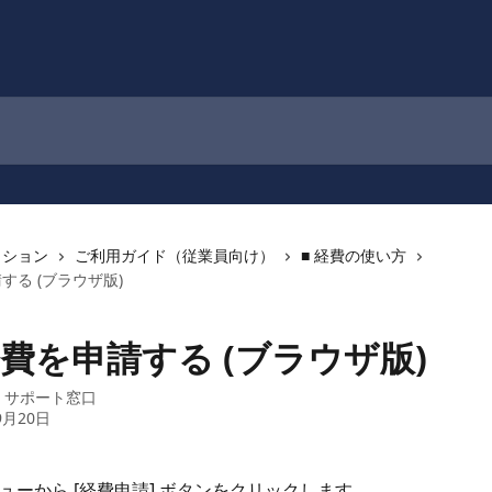
クション
ご利用ガイド（従業員向け）
■ 経費の使い方
する (ブラウザ版)
費を申請する (ブラウザ版)
：
サポート窓口
9月20日
 メニューから [経費申請] ボタンをクリックします。