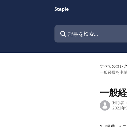
メインコンテンツにスキップ
Staple
記事を検索...
すべてのコレ
一般経費を申請
一般経
対応者
2022年
1. [経費]