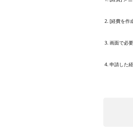
2. [経費を
3. 画面で
4. 申請し