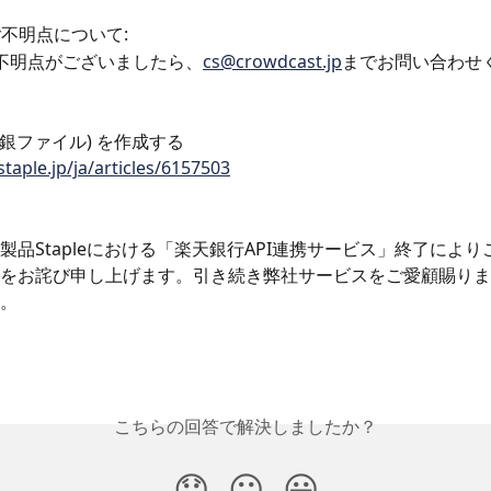
ご不明点について:
ご不明点がございましたら、
cs@crowdcast.jp
までお問い合わせ
(全銀ファイル) を作成する
staple.jp/ja/articles/6157503
製品Stapleにおける「楽天銀行API連携サービス」終了によ
をお詫び申し上げます。引き続き弊社サービスをご愛顧賜りま
。
こちらの回答で解決しましたか？
😞
😐
😃